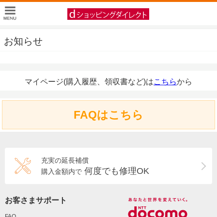
お知らせ
マイページ(購入履歴、領収書など)は
こちら
から
FAQはこちら
充実の延長補償
何度でも修理OK
購入金額内で
お客さまサポート
FAQ