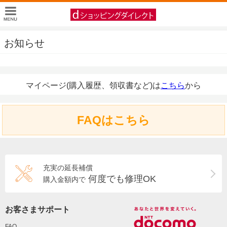
お知らせ
マイページ(購入履歴、領収書など)は
こちら
から
FAQはこちら
充実の延長補償
何度でも修理OK
購入金額内で
お客さまサポート
FAQ