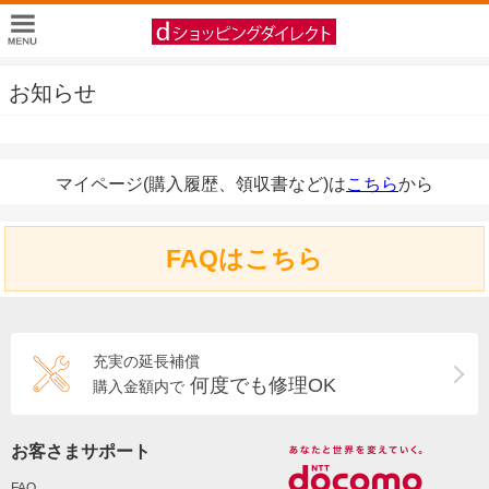
お知らせ
マイページ(購入履歴、領収書など)は
こちら
から
FAQはこちら
充実の延長補償
何度でも修理OK
購入金額内で
お客さまサポート
FAQ