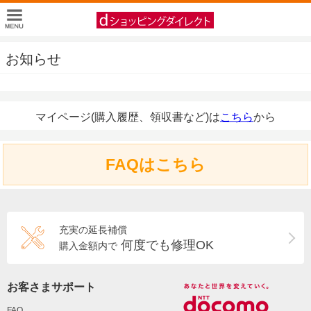
お知らせ
マイページ(購入履歴、領収書など)は
こちら
から
FAQはこちら
充実の延長補償
何度でも修理OK
購入金額内で
お客さまサポート
FAQ