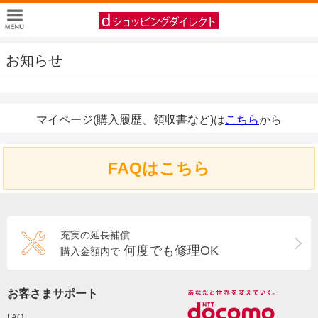
お知らせ
マイページ(購入履歴、領収書など)は
こちら
から
FAQはこちら
充実の延長補償
何度でも修理OK
購入金額内で
お客さまサポート
FAQ