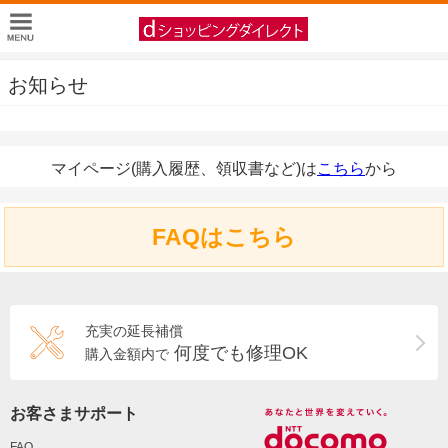
お知らせ
マイページ(購入履歴、領収書など)は
こちら
から
FAQはこちら
充実の延長補償
何度でも修理OK
購入金額内で
お客さまサポート
FAQ