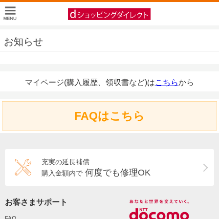
お知らせ
マイページ(購入履歴、領収書など)は
こちら
から
FAQはこちら
充実の延長補償
何度でも修理OK
購入金額内で
お客さまサポート
FAQ