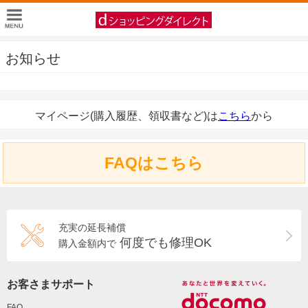
お知らせ
マイページ(購入履歴、領収書など)は
こちら
から
FAQはこちら
充実の延長補償
何度でも修理OK
購入金額内で
お客さまサポート
FAQ