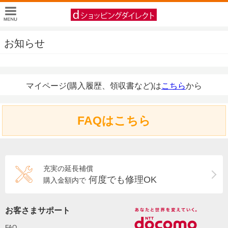
お知らせ
マイページ(購入履歴、領収書など)は
こちら
から
FAQはこちら
充実の延長補償
何度でも修理OK
購入金額内で
お客さまサポート
FAQ