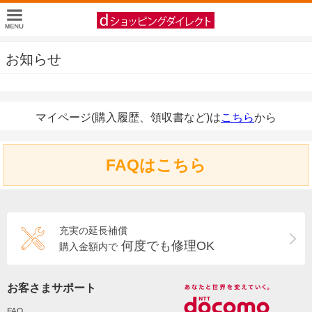
お知らせ
マイページ(購入履歴、領収書など)は
こちら
から
FAQはこちら
充実の延長補償
何度でも修理OK
購入金額内で
お客さまサポート
FAQ