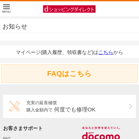
お知らせ
マイページ(購入履歴、領収書など)は
こちら
から
FAQはこちら
充実の延長補償
何度でも修理OK
購入金額内で
お客さまサポート
FAQ