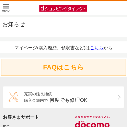
お知らせ
マイページ(購入履歴、領収書など)は
こちら
から
FAQはこちら
充実の延長補償
何度でも修理OK
購入金額内で
お客さまサポート
FAQ