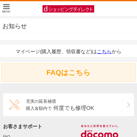
お知らせ
マイページ(購入履歴、領収書など)は
こちら
から
FAQはこちら
充実の延長補償
何度でも修理OK
購入金額内で
お客さまサポート
FAQ