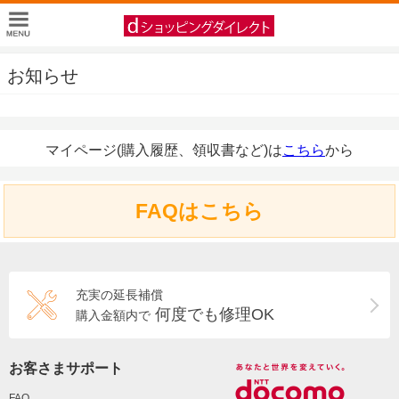
お知らせ
マイページ(購入履歴、領収書など)は
こちら
から
FAQはこちら
充実の延長補償
何度でも修理OK
購入金額内で
お客さまサポート
FAQ