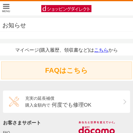
お知らせ
マイページ(購入履歴、領収書など)は
こちら
から
FAQはこちら
充実の延長補償
何度でも修理OK
購入金額内で
お客さまサポート
FAQ