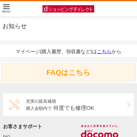
お知らせ
マイページ(購入履歴、領収書など)は
こちら
から
FAQはこちら
充実の延長補償
何度でも修理OK
購入金額内で
お客さまサポート
FAQ