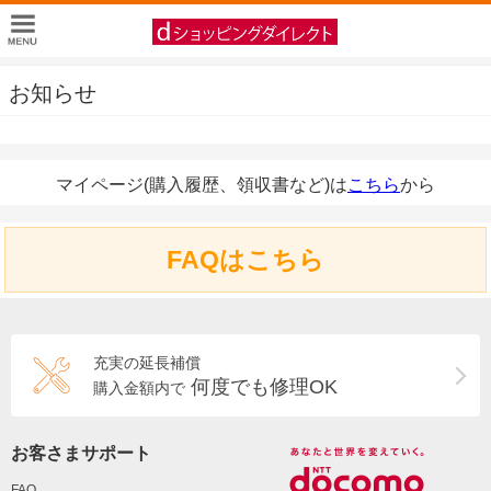
お知らせ
マイページ(購入履歴、領収書など)は
こちら
から
FAQはこちら
充実の延長補償
何度でも修理OK
購入金額内で
お客さまサポート
FAQ