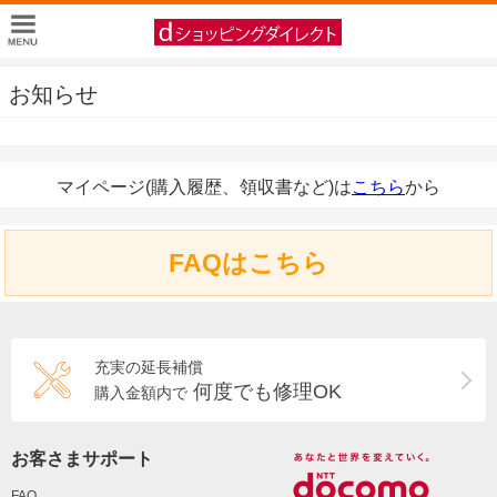
お知らせ
マイページ(購入履歴、領収書など)は
こちら
から
FAQはこちら
充実の延長補償
何度でも修理OK
購入金額内で
お客さまサポート
FAQ