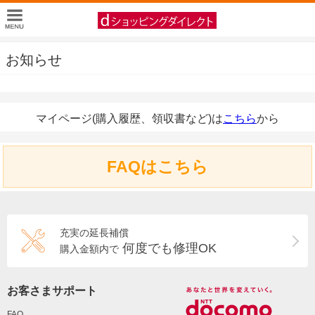
お知らせ
マイページ(購入履歴、領収書など)は
こちら
から
FAQはこちら
充実の延長補償
何度でも修理OK
購入金額内で
お客さまサポート
FAQ