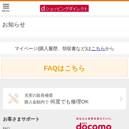
お知らせ
マイページ(購入履歴、領収書など)は
こちら
から
FAQはこちら
充実の延長補償
何度でも修理OK
購入金額内で
お客さまサポート
FAQ