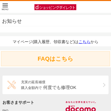
お知らせ
マイページ(購入履歴、領収書など)は
こちら
から
FAQはこちら
充実の延長補償
何度でも修理OK
購入金額内で
お客さまサポート
FAQ