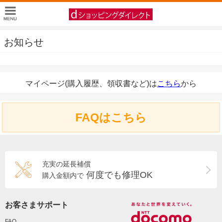
お知らせ
マイページ(購入履歴、領収書など)は
こちら
から
FAQはこちら
充実の延長補償
何度でも修理OK
購入金額内で
お客さまサポート
FAQ