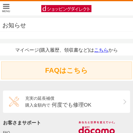
お知らせ
マイページ(購入履歴、領収書など)は
こちら
から
FAQはこちら
充実の延長補償
何度でも修理OK
購入金額内で
お客さまサポート
FAQ