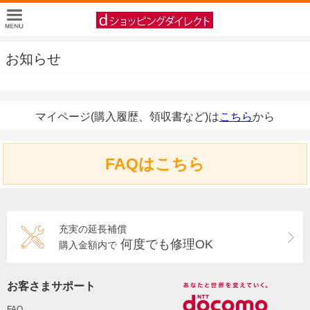
お知らせ
マイページ(購入履歴、領収書など)は
こちら
から
FAQはこちら
充実の延長補償
何度でも修理OK
購入金額内で
お客さまサポート
FAQ