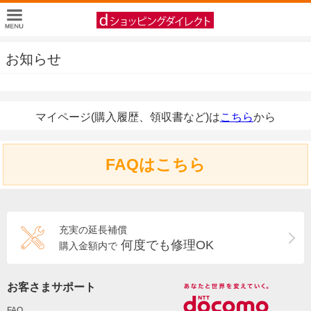
お知らせ
マイページ(購入履歴、領収書など)は
こちら
から
FAQはこちら
充実の延長補償
何度でも修理OK
購入金額内で
お客さまサポート
FAQ