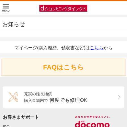
お知らせ
マイページ(購入履歴、領収書など)は
こちら
から
FAQはこちら
充実の延長補償
何度でも修理OK
購入金額内で
お客さまサポート
FAQ