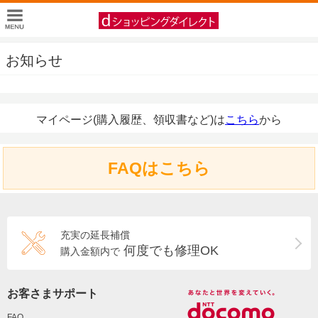
お知らせ
マイページ(購入履歴、領収書など)は
こちら
から
FAQはこちら
充実の延長補償
何度でも修理OK
購入金額内で
お客さまサポート
FAQ