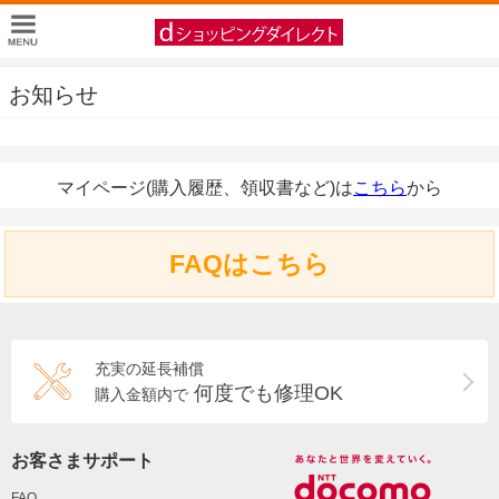
お知らせ
マイページ(購入履歴、領収書など)は
こちら
から
FAQはこちら
充実の延長補償
何度でも修理OK
購入金額内で
お客さまサポート
FAQ