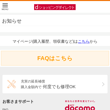
お知らせ
マイページ(購入履歴、領収書など)は
こちら
から
FAQはこちら
充実の延長補償
何度でも修理OK
購入金額内で
お客さまサポート
FAQ