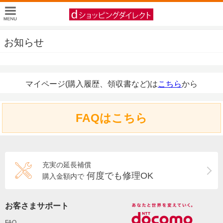
お知らせ
マイページ(購入履歴、領収書など)は
こちら
から
FAQはこちら
充実の延長補償
何度でも修理OK
購入金額内で
お客さまサポート
FAQ