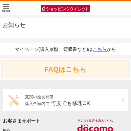
お知らせ
マイページ(購入履歴、領収書など)は
こちら
から
FAQはこちら
充実の延長補償
何度でも修理OK
購入金額内で
お客さまサポート
FAQ