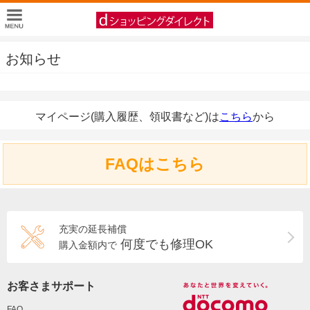
お知らせ
マイページ(購入履歴、領収書など)は
こちら
から
FAQはこちら
充実の延長補償
何度でも修理OK
購入金額内で
お客さまサポート
FAQ