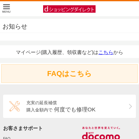
お知らせ
マイページ(購入履歴、領収書など)は
こちら
から
FAQはこちら
充実の延長補償
何度でも修理OK
購入金額内で
お客さまサポート
FAQ