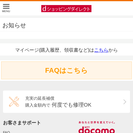
お知らせ
マイページ(購入履歴、領収書など)は
こちら
から
FAQはこちら
充実の延長補償
何度でも修理OK
購入金額内で
お客さまサポート
FAQ