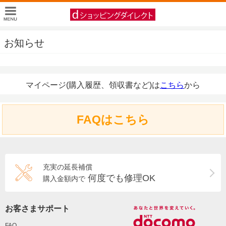
お知らせ
マイページ(購入履歴、領収書など)は
こちら
から
FAQはこちら
充実の延長補償
何度でも修理OK
購入金額内で
お客さまサポート
FAQ