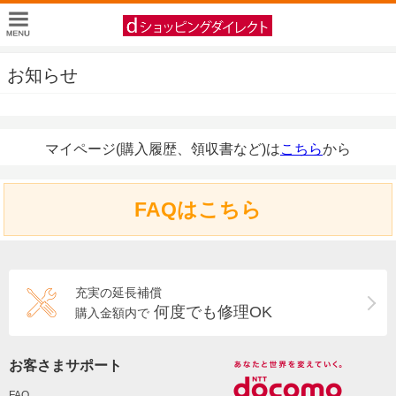
お知らせ
マイページ(購入履歴、領収書など)は
こちら
から
FAQはこちら
充実の延長補償
何度でも修理OK
購入金額内で
お客さまサポート
FAQ