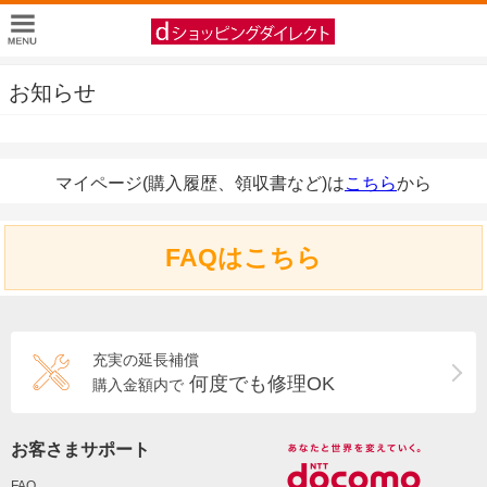
お知らせ
マイページ(購入履歴、領収書など)は
こちら
から
FAQはこちら
充実の延長補償
何度でも修理OK
購入金額内で
お客さまサポート
FAQ