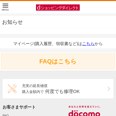
お知らせ
マイページ(購入履歴、領収書など)は
こちら
から
FAQはこちら
充実の延長補償
何度でも修理OK
購入金額内で
お客さまサポート
FAQ