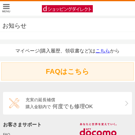
お知らせ
マイページ(購入履歴、領収書など)は
こちら
から
FAQはこちら
充実の延長補償
何度でも修理OK
購入金額内で
お客さまサポート
FAQ