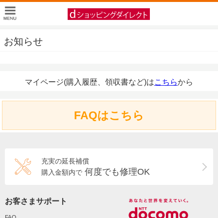
お知らせ
マイページ(購入履歴、領収書など)は
こちら
から
FAQはこちら
充実の延長補償
何度でも修理OK
購入金額内で
お客さまサポート
FAQ