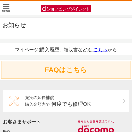
お知らせ
マイページ(購入履歴、領収書など)は
こちら
から
FAQはこちら
充実の延長補償
何度でも修理OK
購入金額内で
お客さまサポート
FAQ