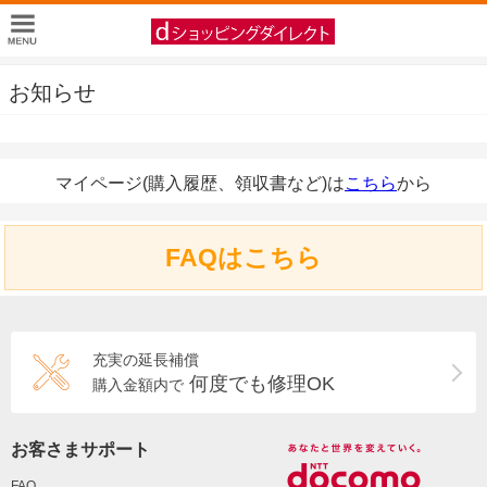
お知らせ
マイページ(購入履歴、領収書など)は
こちら
から
FAQはこちら
充実の延長補償
何度でも修理OK
購入金額内で
お客さまサポート
FAQ