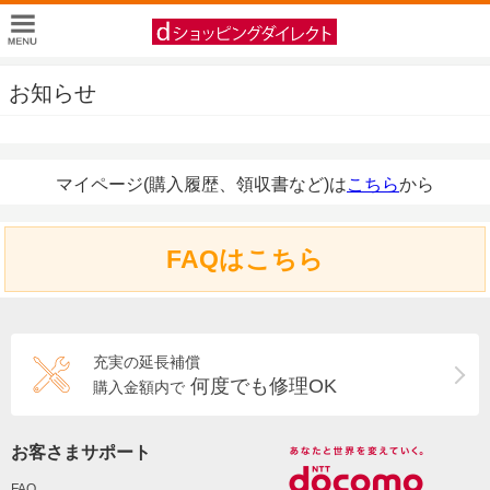
お知らせ
マイページ(購入履歴、領収書など)は
こちら
から
FAQはこちら
充実の延長補償
何度でも修理OK
購入金額内で
お客さまサポート
FAQ