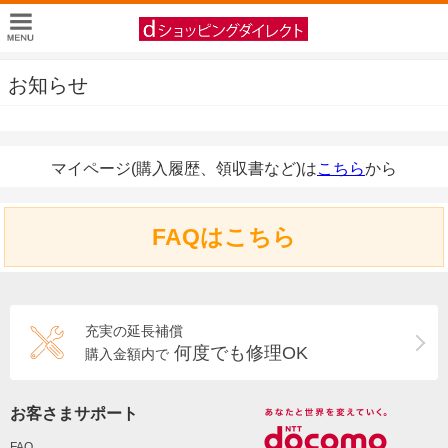
お知らせ
マイページ(購入履歴、領収書など)は
こちら
から
FAQはこちら
充実の延長補償
何度でも修理OK
購入金額内で
お客さまサポート
FAQ