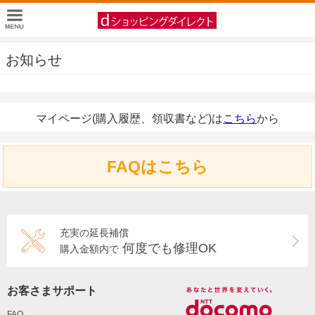
お知らせ
マイページ(購入履歴、領収書など)は
こちら
から
FAQはこちら
充実の延長補償
何度でも修理OK
購入金額内で
お客さまサポート
FAQ