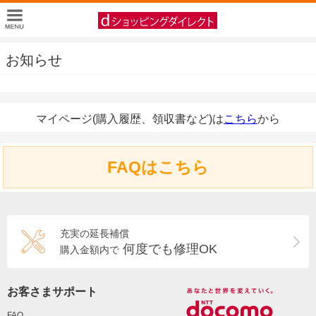
お知らせ
マイページ(購入履歴、領収書など)は
こちら
から
FAQはこちら
充実の延長補償
何度でも修理OK
購入金額内で
お客さまサポート
FAQ