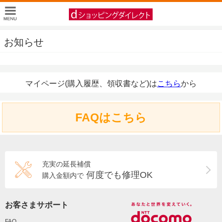
お知らせ
マイページ(購入履歴、領収書など)は
こちら
から
FAQはこちら
充実の延長補償
何度でも修理OK
購入金額内で
お客さまサポート
FAQ