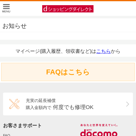
お知らせ
マイページ(購入履歴、領収書など)は
こちら
から
FAQはこちら
充実の延長補償
何度でも修理OK
購入金額内で
お客さまサポート
FAQ