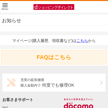
お知らせ
マイページ(購入履歴、領収書など)は
こちら
から
FAQはこちら
充実の延長補償
何度でも修理OK
購入金額内で
お客さまサポート
FAQ