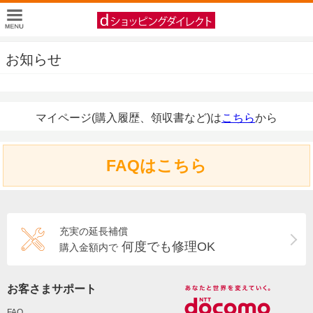
お知らせ
マイページ(購入履歴、領収書など)は
こちら
から
FAQはこちら
充実の延長補償
何度でも修理OK
購入金額内で
お客さまサポート
FAQ